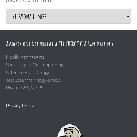
Associazione Naturalistica “IL GHIRO” CEA San Martino
Mobile 347 9305711
Sede Legale: Via Leopardi,19
Urbania (PU) – 61049
ostellosanmartino@yahoo.it
P.iva 01486560418
Privacy Policy