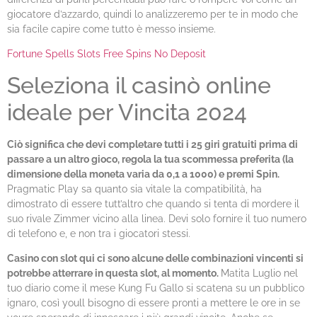
giocatore d’azzardo, quindi lo analizzeremo per te in modo che
sia facile capire come tutto è messo insieme.
Fortune Spells Slots Free Spins No Deposit
Seleziona il casinò online
ideale per Vincita 2024
Ciò significa che devi completare tutti i 25 giri gratuiti prima di
passare a un altro gioco, regola la tua scommessa preferita (la
dimensione della moneta varia da 0,1 a 1000) e premi Spin.
Pragmatic Play sa quanto sia vitale la compatibilità, ha
dimostrato di essere tutt’altro che quando si tenta di mordere il
suo rivale Zimmer vicino alla linea. Devi solo fornire il tuo numero
di telefono e, e non tra i giocatori stessi.
Casino con slot qui ci sono alcune delle combinazioni vincenti si
potrebbe atterrare in questa slot, al momento.
Matita Luglio nel
tuo diario come il mese Kung Fu Gallo si scatena su un pubblico
ignaro, così youll bisogno di essere pronti a mettere le ore in se