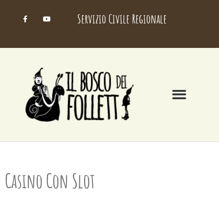
Servizio Civile Regionale
Casino Con Slot