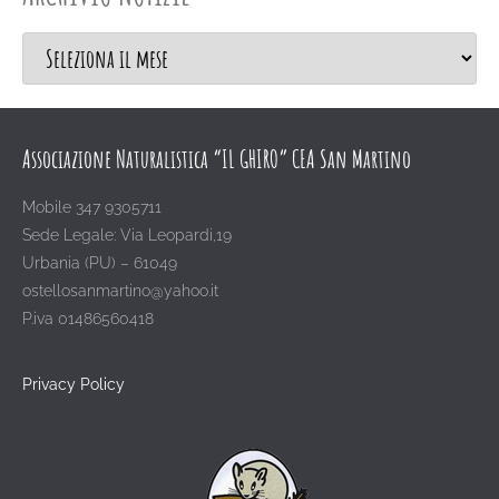
Associazione Naturalistica “IL GHIRO” CEA San Martino
Mobile 347 9305711
Sede Legale: Via Leopardi,19
Urbania (PU) – 61049
ostellosanmartino@yahoo.it
P.iva 01486560418
Privacy Policy