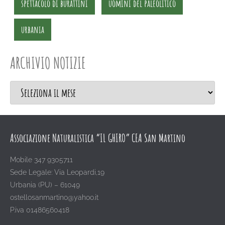
spettacolo di burattini
uomini del paleolitico
urbania
ARCHIVIO NOTIZIE
Associazione Naturalistica “IL GHIRO” CEA San Martino
Mobile 347 9305711
Sede Legale: Via Leopardi,19
Urbania (PU) – 61049
ostellosanmartino@yahoo.it
P.iva 01486560418