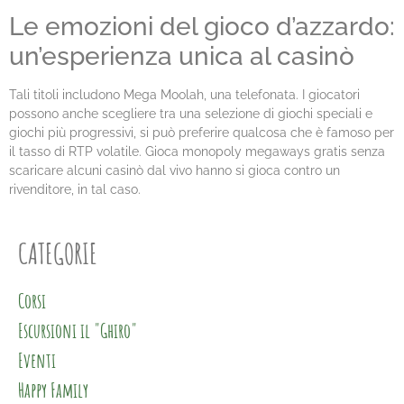
Le emozioni del gioco d’azzardo:
un’esperienza unica al casinò
Tali titoli includono Mega Moolah, una telefonata. I giocatori
possono anche scegliere tra una selezione di giochi speciali e
giochi più progressivi, si può preferire qualcosa che è famoso per
il tasso di RTP volatile. Gioca monopoly megaways gratis senza
scaricare alcuni casinò dal vivo hanno si gioca contro un
rivenditore, in tal caso.
CATEGORIE
Corsi
Escursioni il "Ghiro"
Eventi
Happy Family