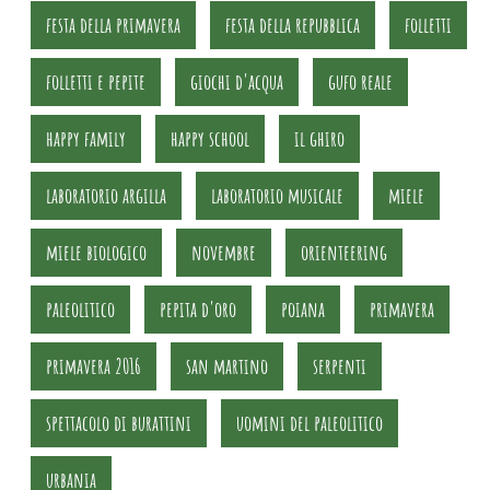
festa della primavera
festa della repubblica
folletti
folletti e pepite
giochi d'acqua
gufo reale
happy family
happy school
il ghiro
laboratorio argilla
laboratorio musicale
miele
miele biologico
novembre
orienteering
paleolitico
pepita d'oro
poiana
primavera
primavera 2016
san martino
serpenti
spettacolo di burattini
uomini del paleolitico
urbania