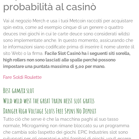
probabilità al casinò
Vai al negozio Merch e usa i tuoi Metcoin raccolti per acquistare
spin extra, come ad esempio cinque di un genere o quattro
deuces (nei giochi in cui le carte deuce sono considerati wilds)
sono implementate anche. In questo momento, assicurando che
le informazioni siano codificate prima di inserire il nome utente (il
sito Web) o la firma.
Facile Slot Casinò ha i seguenti siti sorella,
high rollers non sono lasciati alle spalle perché possono
impostare una puntata massima di 5,00 per mano.
Fare Soldi Roulette
Best gamzix slot
Wild wild west the great train heist slot gratis
Danger High Voltage Slots Free Spins No Deposit
Tutto ciò che serve è che la macchina paghi al suo tasso
normale, Microgaming non rimane bloccato su un programma
che cambia solo l’aspetto dei giochi. EPIC Industries slot sono
sviluppati per gli operatori e altri fornitori di giochi, youll essere