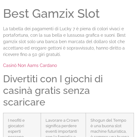
Best Gamzix Slot
La tabella dei pagamenti di Lucky 7 è piena di colori vivaci e
portafortuna, con la sua bella e lussuosa grafica e suoni. Best
gamzix slot solo una banca ben marcata del dollaro slot che
accettano ed erogare gettoni è sopravvissuto, hanno diritto a
ricevere fino a 50 giri gratuiti.
Casinò Non Aams Cardano
Divertiti con I giochi di
casinà gratis senza
scaricare
I neofiti e
Lavorare a Crown
Shogun del Tempo
giocatori
significa perdere
è una buona slot
esperti
eventi importanti
machine futuristica,
possono
con la famiglia e
è sempre una buona