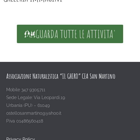
GUARDA TUTTE LE ATTIVITA'
Associazione Naturalistica “IL GHIRO” CEA San Martino
Mobile 347 9305711
Sede Legale: Via Leopardi,19
Urbania (PU) – 61049
ostellosanmartino@yahoo.it
P.iva 01486560418
Privacy Policy